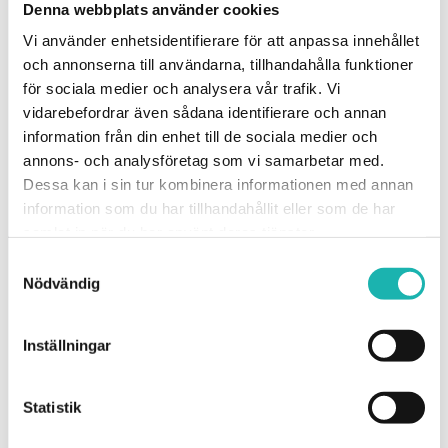
Denna webbplats använder cookies
Vi använder enhetsidentifierare för att anpassa innehållet
och annonserna till användarna, tillhandahålla funktioner
för sociala medier och analysera vår trafik. Vi
vidarebefordrar även sådana identifierare och annan
information från din enhet till de sociala medier och
annons- och analysföretag som vi samarbetar med.
Ångrengöring
Dessa kan i sin tur kombinera informationen med annan
information som du har tillhandahållit eller som de har
samlat in när du har använt deras tjänster.
Samtyckesval
Nödvändig
Inställningar
Statistik