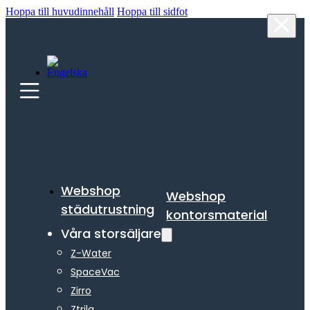
Hoppa till huvudinnehåll
Hoppa till sidfot
Webshop
Webshop
städutrustning
kontorsmaterial
Våra storsäljare
Z-Water
SpaceVac
Zirro
Ztrila