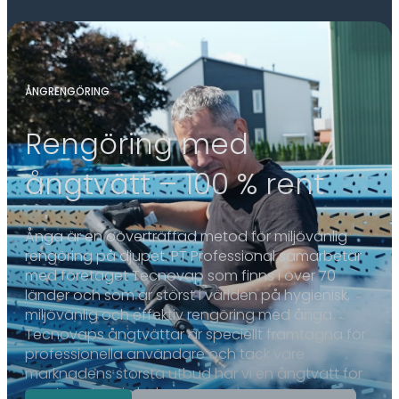
ÅNGRENGÖRING
Rengöring med
ångtvätt – 100 % rent
Ånga är en oöverträffad metod för miljövänlig
rengöring på djupet. PT Professional samarbetar
med företaget Tecnovap som finns i över 70
länder och som är störst i världen på hygienisk,
miljövänlig och effektiv rengöring med ånga.
Tecnovaps ångtvättar är speciellt framtagna för
professionella användare och tack vare
marknadens största utbud har vi en ångtvätt för
snart sagt varje behov.