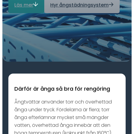
Läs mer
Hyr ångstädningsystem
Därför är ånga så bra för rengöring
Ångtvättar använder torr och överhettad
ånga under tryck. Fördelarna är flera; torr
ånga efterlämnar mycket små mängder
vatten, överhettad ånga innebär att den
höga temperaturen (kokpunkt från 160°C)