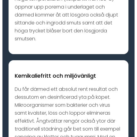
öppnar upp porerna i underlaget och
därmed kommer åt att lösgöra också djupt
sittande och ingrodd smuts samt att det
höga trycket blåser bort den lösgjorda
smutsen.
Kemikaliefritt och miljövänligt
Du får därmed ett absolut rent resultat och
dessutom en desinficerad yta på köpet.
Mikroorganismer som bakterier och virus
samt kvalster, löss och loppor elimineras
effektivt. Ångtvättar rengör också ytor där
traditionell städning går bet som till exempel
sanering av klotter och tuggummi. Med en