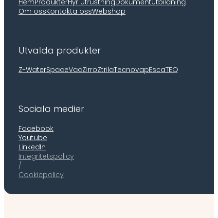
Hem
Produkter
Hyr utrustning
Dokument
Utbildning
Om oss
Kontakta oss
Webshop
Utvalda produkter
Z-Water
SpaceVac
Zirro
Ztrila
Tecnovap
EscaTEQ
Sociala medier
Facebook
Youtube
LinkedIn
Integritetspolicy
/
Cookiepolicy