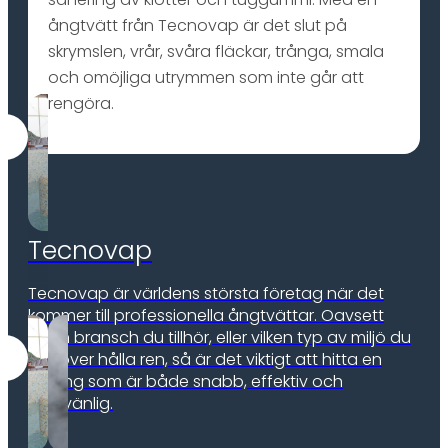
ångtvätt från Tecnovap är det slut på
skrymslen, vrår, svåra fläckar, trånga, smala
och omöjliga utrymmen som inte går att
rengöra.
Tecnovap
Tecnovap är världens största företag när det
kommer till professionella ångtvättar. Oavsett
vilken bransch du tillhör, eller vilken typ av miljö du
behöver hålla ren, så är det viktigt att hitta en
lösning som är både snabb, effektiv och
miljövänlig.