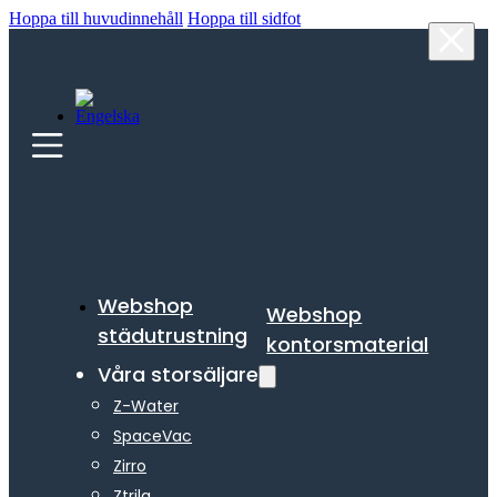
Hoppa till huvudinnehåll
Hoppa till sidfot
Webshop
Webshop
städutrustning
kontorsmaterial
Våra storsäljare
Z-Water
SpaceVac
Zirro
Ztrila