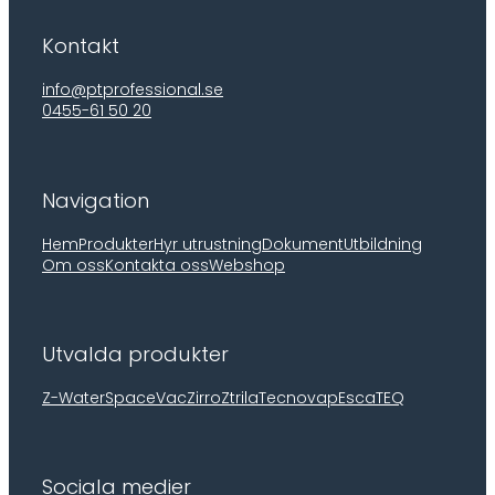
Kontakt
info@ptprofessional.se
0455-61 50 20
Navigation
Hem
Produkter
Hyr utrustning
Dokument
Utbildning
Om oss
Kontakta oss
Webshop
Utvalda produkter
Z-Water
SpaceVac
Zirro
Ztrila
Tecnovap
EscaTEQ
Sociala medier