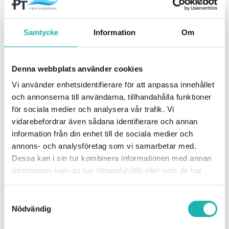
Hyr höghöjdsstädning
Vi har kombinerade SpaceVac-paket för städning
Samtycke
Information
Om
både inom- och utomhus med totalt åtta
munstycken för olika ändamål och en räckvidd på
upp till 16 meter. Slang- och rördiameter 50 mm.
Denna webbplats använder cookies
Vi använder enhetsidentifierare för att anpassa innehållet
och annonserna till användarna, tillhandahålla funktioner
för sociala medier och analysera vår trafik. Vi
vidarebefordrar även sådana identifierare och annan
information från din enhet till de sociala medier och
annons- och analysföretag som vi samarbetar med.
SpaceVac - Rengör svårtåtkomliga
Dessa kan i sin tur kombinera informationen med annan
information som du har tillhandahållit eller som de har
ytor på hög höjd
samlat in när du har använt deras tjänster.
Samtyckesval
Nödvändig