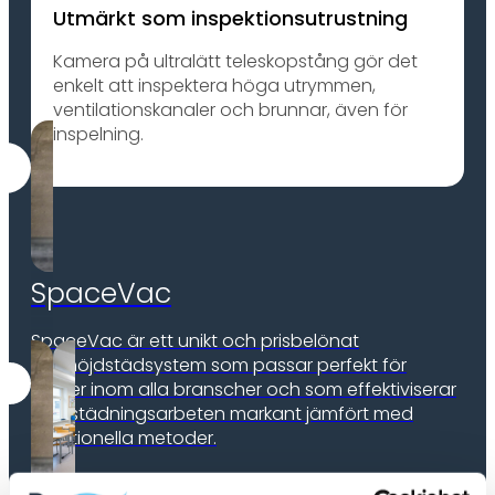
Utmärkt som inspektionsutrustning
Kamera på ultralätt teleskopstång gör det
enkelt att inspektera höga utrymmen,
ventilationskanaler och brunnar, även för
inspelning.
SpaceVac
SpaceVac är ett unikt och prisbelönat
höghöjdstädsystem som passar perfekt för
lokaler inom alla branscher och som effektiviserar
höjdstädningsarbeten markant jämfört med
traditionella metoder.