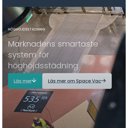
HÖGHÖJDSSTÄDNING
Marknadens smartaste
system för
höghöjdsstädning
Läs mer
Läs mer om Space Vac