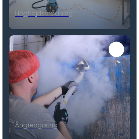
Höghöjdsstädning
Ångrengöring